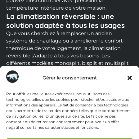
pouvez ainsi contrôler avec précision la
température intérieure de votre maison.
La climatisation réversible : une
solution adaptée à tous les usages
Que vous cherchiez à remplacer un ancien
système de chauffage ou à améliorer le confort
thermique de votre logement, la climatisation
réversible s’adapte à tous vos besoins. Les
différents modèles monosplit, bisplit et multisplit
assurent une répartition contrôlée et efficace de
Gérer le consentement
l’air dans l’ensemble des pièces de l’appartement
ou de la maison.
Comment fonctionne une
Pour offrir les meilleures expériences, nous utilisons des
technologies telles que les cookies pour stocker et/ou accéder aux
climatisation réversible ?
informations des appareils. Le fait de consentir à ces technologies
nous permettra de traiter des données telles que le comportement
De manière plus concrète, la climatisation
de navigation ou les ID uniques sur ce site. Le fait de ne pas
consentir ou de retirer son consentement peut avoir un effet
réversible se compose de deux éléments :
l’unité
négatif sur certaines caractéristiques et fonctions.
extérieure et l’unité intérieure
. Le module
externe, pièce maîtresse du système de